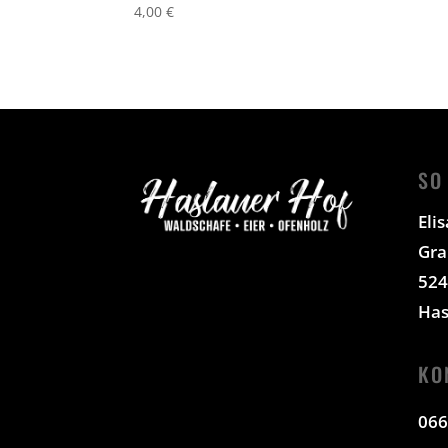
4,00
€
SO
Eli
Gra
524
Has
KO
066