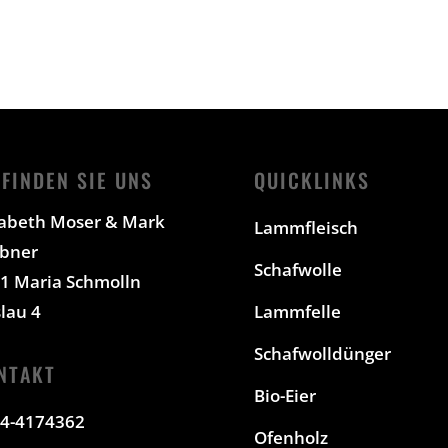
 FINDEN SIE UNS
QUICKLINKS
sabeth Moser & Mark
Lammfleisch
bner
Schafwolle
1 Maria Schmolln
lau 4
Lammfelle
Schafwolldünger
NTAKT
Bio-Eier
4-4174362
Ofenholz