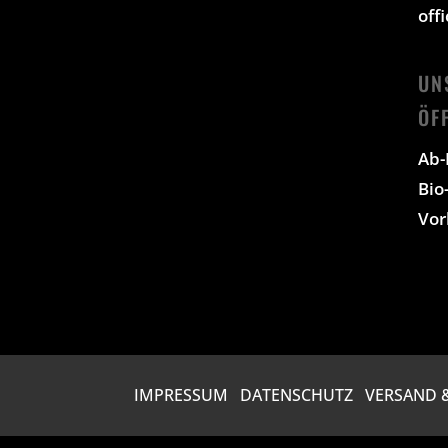
off
UN
ÖF
Ab-
Bio
Vor
IMPRESSUM
DATENSCHUTZ
VERSAND &