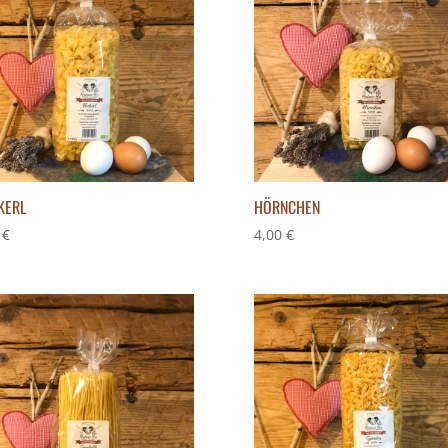
KERL
HÖRNCHEN
0
€
4,00
€