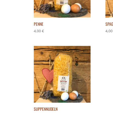
PENNE
SPAG
4,00
€
4,0
SUPPENNUDELN