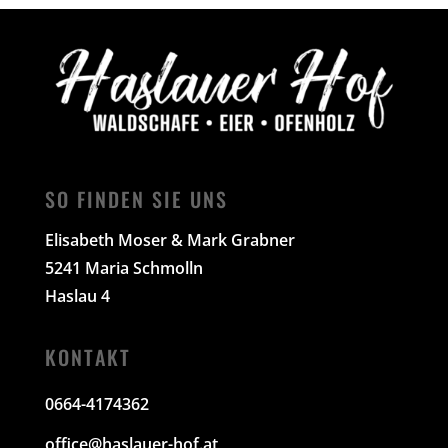
auf.
Die
Optionen
können
auf
der
Produktseite
gewählt
werden
SO FINDEN SIE UNS
Elisabeth Moser & Mark Grabner
5241 Maria Schmolln
Haslau 4
KONTAKT
0664-4174362
office@haslauer-hof.at